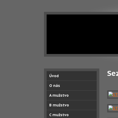
Se
Úvod
O nás
A mužstvo
B mužstvo
C mužstvo