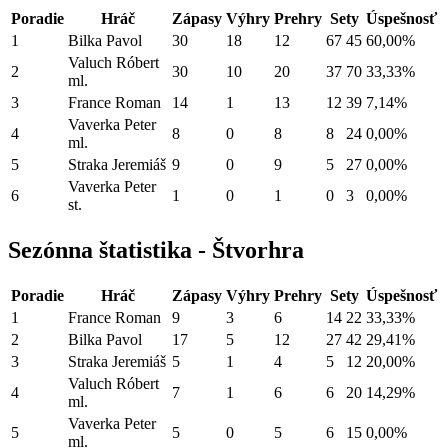
Poradie
Hráč
Zápasy
Výhry
Prehry
Sety
Úspešnosť
1
Bilka Pavol
30
18
12
67
45
60,00%
Valuch Róbert
2
30
10
20
37
70
33,33%
ml.
3
France Roman
14
1
13
12
39
7,14%
Vaverka Peter
4
8
0
8
8
24
0,00%
ml.
5
Straka Jeremiáš
9
0
9
5
27
0,00%
Vaverka Peter
6
1
0
1
0
3
0,00%
st.
Sezónna štatistika - Štvorhra
Poradie
Hráč
Zápasy
Výhry
Prehry
Sety
Úspešnosť
1
France Roman
9
3
6
14
22
33,33%
2
Bilka Pavol
17
5
12
27
42
29,41%
3
Straka Jeremiáš
5
1
4
5
12
20,00%
Valuch Róbert
4
7
1
6
6
20
14,29%
ml.
Vaverka Peter
5
5
0
5
6
15
0,00%
ml.