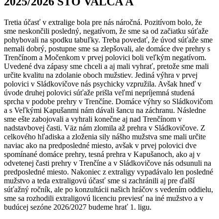
2025/2026 STO VALČA A
Tretia účasť v extralige bola pre nás náročná. Pozitívom bolo, že
sme neskončili posledný, negatívom, že sme sa od začiatku súťaže
pohybovali na spodku tabuľky. Treba povedať, že úvod súťaže sme
nemali dobrý, postupne sme sa zlepšovali, ale domáce dve prehry s
Trenčínom a Močenkom v prvej polovici boli veľkým negatívom.
Uvedené dva zápasy sme chceli a aj mali vyhrať, pretože sme mali
určite kvalitu na zdolanie oboch mužstiev. Jediná výhra v prvej
polovici v Sládkovičove nás psychicky vzpružila. Avšak hneď v
úvode druhej polovici súťaže prišla veľmi nepríjemná studená
sprcha v podobe prehry v Trenčíne. Domáce výhry so Sládkovičom
a s Veľkými Kapušanmi nám dávali šancu na záchranu. Následne
sme ešte zabojovali a vyhrali konečne aj nad Trenčínom v
nadstavbovej časti. Väz nám zlomila až prehra v Sládkovičove. Z
celkového hľadiska a zloženia sily nášho mužstva sme mali určite
naviac ako na predposledné miesto, avšak v prvej polovici dve
spomínané domáce prehry, tesná prehra v Kapušanoch, ako aj v
odvetenej časti prehry v Trenčíne a v Sládkovičove nás odsunuli na
predposledné miesto. Nakoniec z extraligy vypadávalo len posledné
mužstvo a teda extraligovú účasť sme si zachránili aj pre ďalší
súťažný ročník, ale po konzultácii našich hráčov s vedením oddielu,
sme sa rozhodili extraligovú licenciu previesť na iné mužstvo a v
budúcej sezóne 2026/2027 budeme hrať 1. ligu.