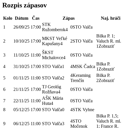
Rozpis zápasov
Kolo
Dátum
Čas
Zápas
Naj. hráči
STK
1
26/09/25
17:00
0
STO Valča
Ružomberok
4
Bilka P. 1;
MKST Veľké
2
10/10/25
17:00
2
STO Valča
Valuch R. ml.
Kapušany
4
1
Zobraziť
ŠKST
3
11/10/25
11:00
0
STO Valča
Michalovce
4
Bilka P.
4
31/10/25
17:00
STO Valča
1
4
MSK Čadca
1
Zobraziť
4
Keraming
Bilka P.
5
01/11/25
11:00
STO Valča
2
Trenčín
2
Zobraziť
TJ Geológ
6
21/11/25
17:00
0
STO Valča
Rožňava
4
AŠK Mária
7
22/11/25
11:00
0
STO Valča
Huta
4
8
05/12/25
17:00
STO Valča
0
4
STK Vyhne
Bilka P. 1,5;
4
STO
Valuch R. ml.
9
06/12/25
11:00
STO Valča
3
Močenok
1; France R.