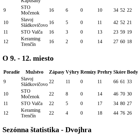
Kapušany
STO
9
16
6
0
10
34
52
22
Močenok
Slavoj
10
16
5
0
11
42
52
21
Sládkovičovo
11
STO Valča
16
3
0
13
23
59
19
Keraming
12
16
2
0
14
27
60
18
Trenčín
O 9. - 12. miesto
Poradie
Mužstvo
Zápasy
Výhry
Remízy
Prehry
Skóre
Body
Slavoj
9
22
11
0
11
66
61
33
Sládkovičovo
STO
10
22
8
0
14
46
70
30
Močenok
11
STO Valča
22
5
0
17
34
80
27
Keraming
12
22
4
0
18
44
76
26
Trenčín
Sezónna štatistika - Dvojhra