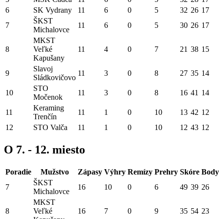
6
SK Vydrany
11
6
0
5
32
26
17
ŠKST
7
11
6
0
5
30
26
17
Michalovce
MKST
8
Veľké
11
4
0
7
21
38
15
Kapušany
Slavoj
9
11
3
0
8
27
35
14
Sládkovičovo
STO
10
11
3
0
8
16
41
14
Močenok
Keraming
11
11
1
0
10
13
42
12
Trenčín
12
STO Valča
11
1
0
10
12
43
12
O 7. - 12. miesto
Poradie
Mužstvo
Zápasy
Výhry
Remízy
Prehry
Skóre
Body
ŠKST
7
16
10
0
6
49
39
26
Michalovce
MKST
8
Veľké
16
7
0
9
35
54
23