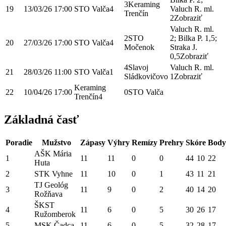
3
Keraming
19
13/03/26
17:00
STO Valča
4
Valuch R. ml.
Trenčín
2
Zobraziť
Valuch R. ml.
2
STO
2; Bilka P. 1,5;
20
27/03/26
17:00
STO Valča
4
Močenok
Straka J.
0,5
Zobraziť
4
Slavoj
Valuch R. ml.
21
28/03/26
11:00
STO Valča
1
Sládkovičovo
1
Zobraziť
Keraming
22
10/04/26
17:00
0
STO Valča
Trenčín
4
Základná časť
Poradie
Mužstvo
Zápasy
Výhry
Remízy
Prehry
Skóre
Body
AŠK Mária
1
11
11
0
0
44
10
22
Huta
2
STK Vyhne
11
10
0
1
43
11
21
TJ Geológ
3
11
9
0
2
40
14
20
Rožňava
ŠKST
4
11
6
0
5
30
26
17
Ružomberok
5
MSK Čadca
11
6
0
5
32
28
17