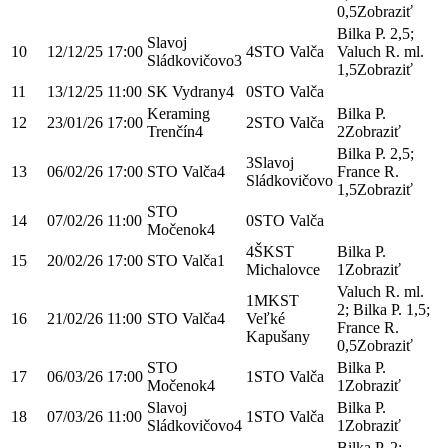
0,5
Zobraziť
Bilka P. 2,5;
Slavoj
10
12/12/25
17:00
4
STO Valča
Valuch R. ml.
Sládkovičovo
3
1,5
Zobraziť
11
13/12/25
11:00
SK Vydrany
4
0
STO Valča
Keraming
Bilka P.
12
23/01/26
17:00
2
STO Valča
Trenčín
4
2
Zobraziť
Bilka P. 2,5;
3
Slavoj
13
06/02/26
17:00
STO Valča
4
France R.
Sládkovičovo
1,5
Zobraziť
STO
14
07/02/26
11:00
0
STO Valča
Močenok
4
4
ŠKST
Bilka P.
15
20/02/26
17:00
STO Valča
1
Michalovce
1
Zobraziť
Valuch R. ml.
1
MKST
2; Bilka P. 1,5;
16
21/02/26
11:00
STO Valča
4
Veľké
France R.
Kapušany
0,5
Zobraziť
STO
Bilka P.
17
06/03/26
17:00
1
STO Valča
Močenok
4
1
Zobraziť
Slavoj
Bilka P.
18
07/03/26
11:00
1
STO Valča
Sládkovičovo
4
1
Zobraziť
Bilka P. 2;