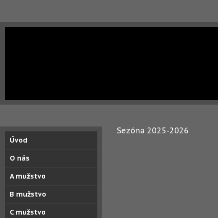
Sezóna 2025-2026
Úvod
O nás
A mužstvo
B mužstvo
C mužstvo