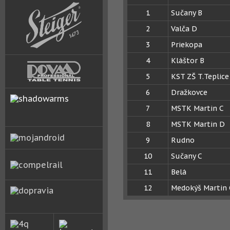
1
Sučany B
2
Valča D
3
Priekopa
4
Kláštor B
5
KST ZŠ T.Teplice
6
Dražkovce
7
MSTK Martin C
8
MSTK Martin D
9
Rudno
10
Sučany C
11
Belá
12
Medokýš Martin 