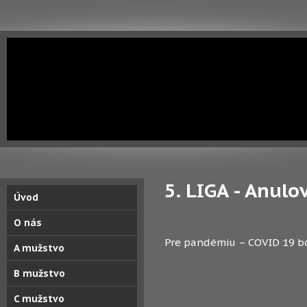
5. LIGA - Anul
Úvod
O nás
Pre pandémiu – COVID 19 b
A mužstvo
B mužstvo
C mužstvo